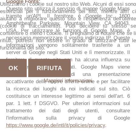
Google Fonts:
Utilizziamo i cookie sul nostro sito Web. Alcuni di essi sono
Questo sito utilizza il servizio di mappe Google Maps
essenziali per il funzionamento del sito, mentre altri ci
tramite un'API. Il fornitore è Google Inc, 1600
aiutano a migliorare questo sito e l'esperienza dell'utente
Amphitheatre Parkway, Mountain View, CA 94043,
(cookie di tracciamento). Puoi decidere tu stesso se
USA. Per utilizzare le funzioni di Google Maps, è
consentire o meno i cookie. Ti preghiamo di notare che se li
necessario memorizzare il vostro indirizzo IP. Queste
rifiuti, potresti non essere in grado di utilizzare tutte le
informazioni vengono solitamente trasferite a un
funzionalità del sito.
server di Google negli Stati Uniti e lì memorizzate. Il
fornitore di questo sito non ha alcuna influenza su
questa trasmissione di dati. Google Maps viene
OK
RIFIUTA
utilizzato nell'interesse di una presentazione
Maggiori informazioni
accattivante delle nostre offerte online e per facilitare
la ricerca dei luoghi da noi indicati sul sito. Ciò
costituisce un interesse legittimo ai sensi dell'art. 6
par. 1 lett. f DSGVO. Per ulteriori informazioni sul
trattamento dei dati degli utenti, consultare
l'informativa sulla privacy di Google
https://www.google.de/intl/it/policies/privacy
.